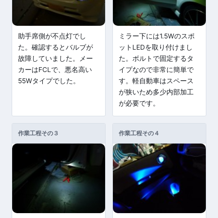
助手席側が不点灯でし
ミラー下には1.5Wのスポ
た。確認するとバルブが
ットLEDを取り付けまし
故障していました。メー
た。ボルトで固定するタ
カーはFCLで、悪名高い
イプなので非常に簡単で
55Wタイプでした。
す。軽自動車はスペース
が狭いため多少内部加工
が必要です。
作業工程その３
作業工程その４