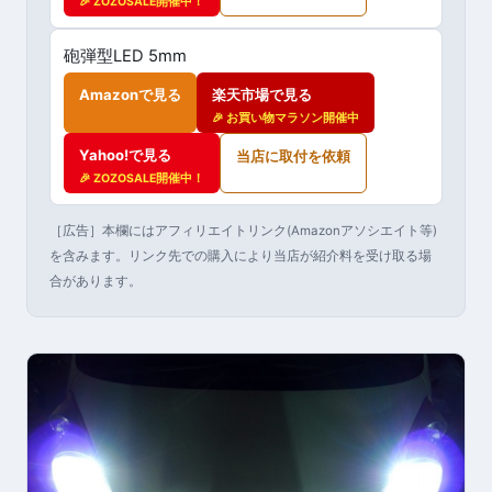
🎉 ZOZOSALE開催中！
砲弾型LED 5mm
Amazonで見る
楽天市場で見る
🎉 お買い物マラソン開催中
Yahoo!で見る
当店に取付を依頼
🎉 ZOZOSALE開催中！
［広告］本欄にはアフィリエイトリンク(Amazonアソシエイト等)
を含みます。リンク先での購入により当店が紹介料を受け取る場
合があります。