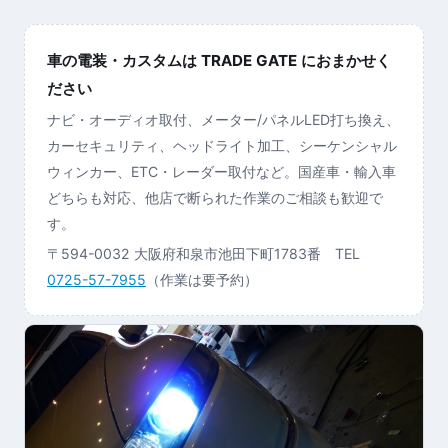
車の電装・カスタムは TRADE GATE におまかせく
ださい
ナビ・オーディオ取付、メーター/パネルLED打ち換え、
カーセキュリティ、ヘッドライト加工、シーケンシャル
ウィンカー、ETC・レーダー取付など。国産車・輸入車
どちらも対応、他店で断られた作業のご相談も歓迎で
す。
〒594-0032 大阪府和泉市池田下町1783番 TEL
0725-57-7955
（作業は要予約）