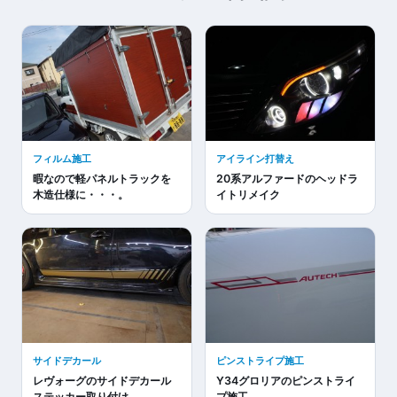
フィルム施工
アイライン打替え
暇なので軽パネルトラックを
20系アルファードのヘッドラ
木造仕様に・・・。
イトリメイク
サイドデカール
ピンストライプ施工
レヴォーグのサイドデカール
Y34グロリアのピンストライ
ステッカー取り付け
プ施工