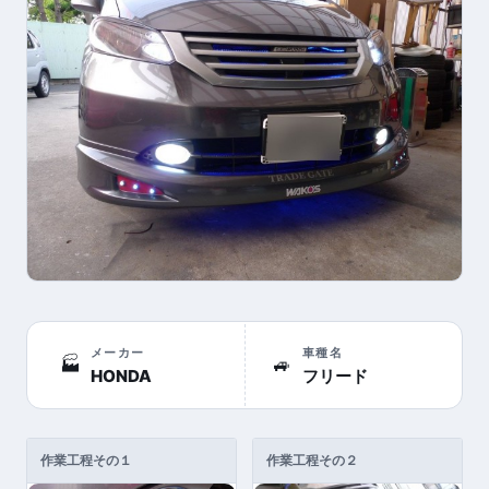
メーカー
車種名
🏭
🚙
HONDA
フリード
作業工程その１
作業工程その２