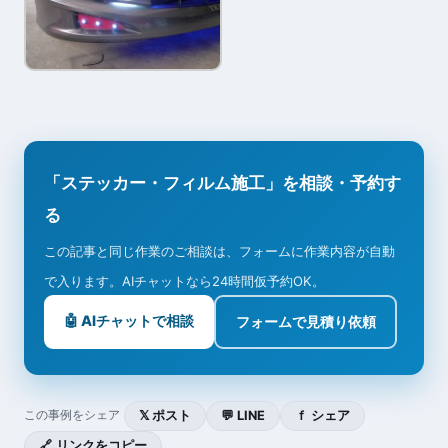
「ステッカー・フィルム施工」を相談・予約す
る
この記事と同じ作業のご相談は、フォームに作業内容が自動
で入ります。AIチャットなら24時間仮予約OK。
🤖 AIチャットで相談
フォームで見積り依頼
𝕏 ポスト
💬 LINE
ｆ シェア
この事例をシェア
🔗 リンクをコピー