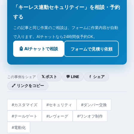
「キーレス連動セキュリティー」を相談・予約
する
この記事と同じ作業のご相談は、フォームに作業内容が自動
で入ります。AIチャットなら24時間仮予約OK。
🤖 AIチャットで相談
フォームで見積り依頼
𝕏 ポスト
💬 LINE
ｆ シェア
この事例をシェア
🔗 リンクをコピー
#カスタマイズ
#セキュリティ
#ダンパー交換
#テールゲート
#レヴォーグ
#ワンオフ制作
#電動化