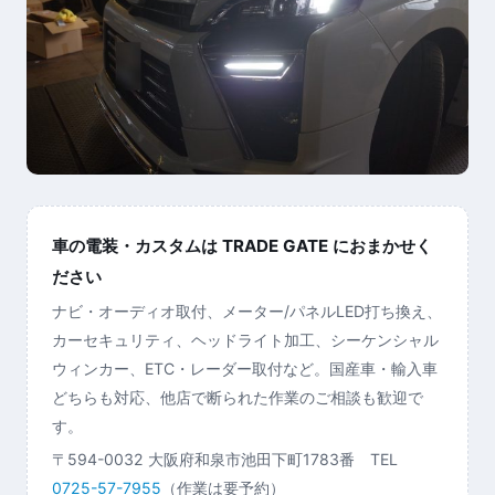
車の電装・カスタムは TRADE GATE におまかせく
ださい
ナビ・オーディオ取付、メーター/パネルLED打ち換え、
カーセキュリティ、ヘッドライト加工、シーケンシャル
ウィンカー、ETC・レーダー取付など。国産車・輸入車
どちらも対応、他店で断られた作業のご相談も歓迎で
す。
〒594-0032 大阪府和泉市池田下町1783番 TEL
0725-57-7955
（作業は要予約）