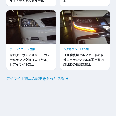
ライトデュアルカラー化
工
テールユニット交換
シグネチャーLED施工
ゼロクラウンアスリートのテ
３０系後期アルファードの前
ールランプ交換（ロイヤル）
後シーケンシャル加工と室内
とデイライト加工
灯LEDの強発光加工
デイライト施工の記事をもっと見る →