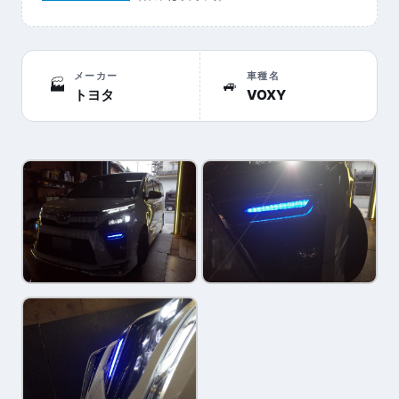
メーカー
車種名
🏭
🚙
トヨタ
VOXY