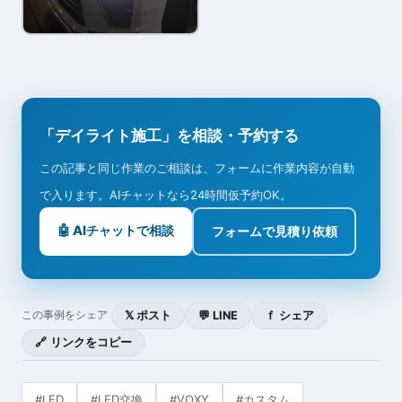
「デイライト施工」を相談・予約する
この記事と同じ作業のご相談は、フォームに作業内容が自動
で入ります。AIチャットなら24時間仮予約OK。
🤖 AIチャットで相談
フォームで見積り依頼
𝕏 ポスト
💬 LINE
ｆ シェア
この事例をシェア
🔗 リンクをコピー
#LED
#LED交換
#VOXY
#カスタム