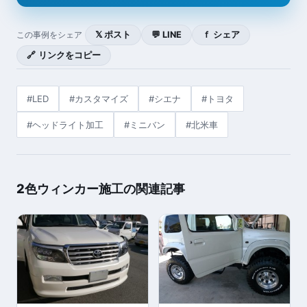
𝕏 ポスト
💬 LINE
ｆ シェア
この事例をシェア
🔗 リンクをコピー
#LED
#カスタマイズ
#シエナ
#トヨタ
#ヘッドライト加工
#ミニバン
#北米車
2色ウィンカー施工の関連記事