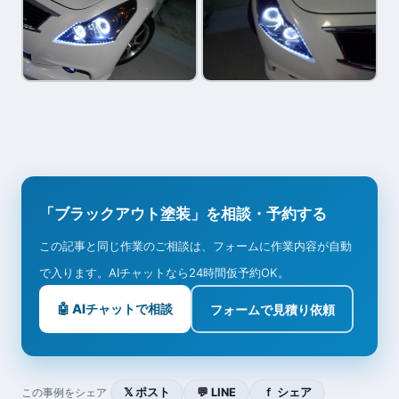
「ブラックアウト塗装」を相談・予約する
この記事と同じ作業のご相談は、フォームに作業内容が自動
で入ります。AIチャットなら24時間仮予約OK。
🤖 AIチャットで相談
フォームで見積り依頼
𝕏 ポスト
💬 LINE
ｆ シェア
この事例をシェア