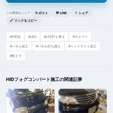
𝕏 ポスト
💬 LINE
ｆ シェア
この事例をシェア
🔗 リンクをコピー
#HID化
#LED
#LED打ち替え
#キャリー
#パネル加工
#パネル打ち換え
#ヘッドライト加工
#軽トラ
HIDフォグコンバート施工の関連記事