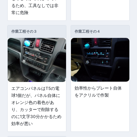
るため、工具なしでは非
常に危険
作業工程その３
作業工程その４
効率性からプレート自体
エアコンパネルはT5の電
をアクリルで作製
球1個だが、パネル自体に
オレンジ色の着色があ
り、カッターで削除する
のに1文字30分かかるため
効率が悪い