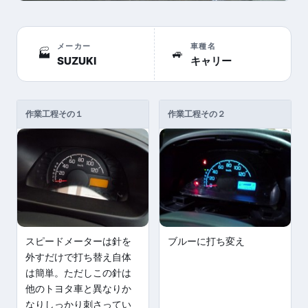
メーカー
車種名
🏭
🚙
SUZUKI
キャリー
作業工程その１
作業工程その２
スピードメーターは針を
ブルーに打ち変え
外すだけで打ち替え自体
は簡単。ただしこの針は
他のトヨタ車と異なりか
なりしっかり刺さってい