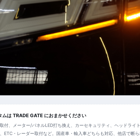
は TRADE GATE におまかせください
取付、メーター/パネルLED打ち換え、カーセキュリティ、ヘッドライ
、ETC・レーダー取付など。国産車・輸入車どちらも対応、他店で断