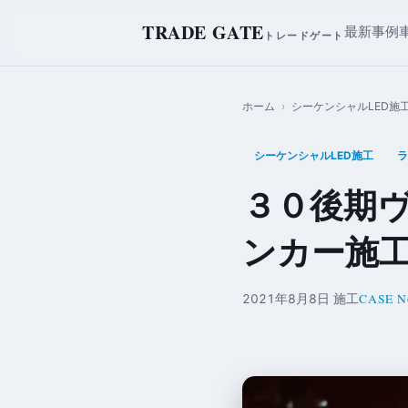
TRADE GATE
最新事例
トレードゲート
ホーム
›
シーケンシャルLED施
シーケンシャルLED施工
ラ
３０後期
ンカー施
CASE No
2021年8月8日 施工