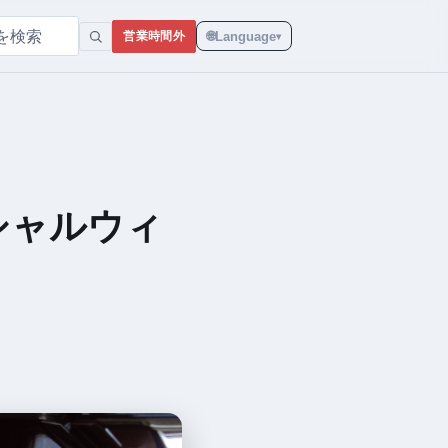
🌐
Language
営業時間外
▾
シャルウィ