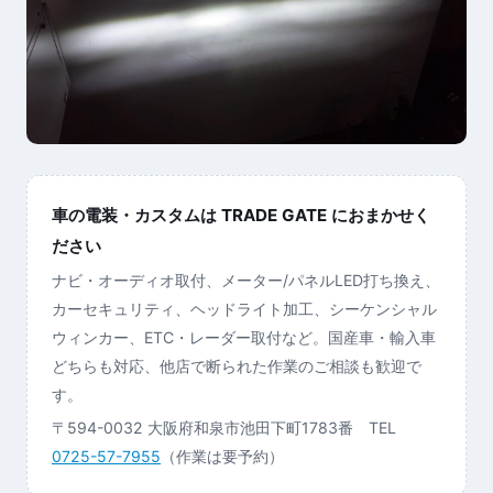
車の電装・カスタムは TRADE GATE におまかせく
ださい
ナビ・オーディオ取付、メーター/パネルLED打ち換え、
カーセキュリティ、ヘッドライト加工、シーケンシャル
ウィンカー、ETC・レーダー取付など。国産車・輸入車
どちらも対応、他店で断られた作業のご相談も歓迎で
す。
〒594-0032 大阪府和泉市池田下町1783番 TEL
0725-57-7955
（作業は要予約）