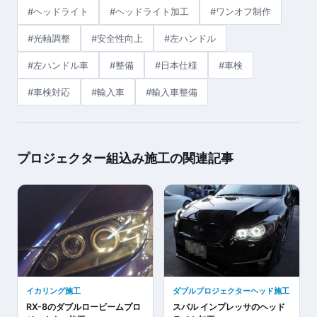
#ヘッドライト
#ヘッドライト加工
#ワンオフ制作
#光軸調整
#安全性向上
#左ハンドル
#左ハンドル車
#整備
#日本仕様
#車検
#車検対応
#輸入車
#輸入車整備
プロジェクター組込み施工の関連記事
イカリング施工
ダブルプロジェクターヘッド施工
RX-8のダブルロービームプロ
スバル インプレッサのヘッド