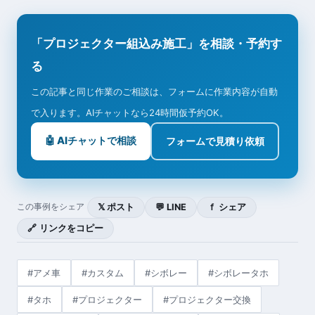
「プロジェクター組込み施工」を相談・予約す
る
この記事と同じ作業のご相談は、フォームに作業内容が自動
で入ります。AIチャットなら24時間仮予約OK。
🤖 AIチャットで相談
フォームで見積り依頼
𝕏 ポスト
💬 LINE
ｆ シェア
この事例をシェア
🔗 リンクをコピー
#アメ車
#カスタム
#シボレー
#シボレータホ
#タホ
#プロジェクター
#プロジェクター交換