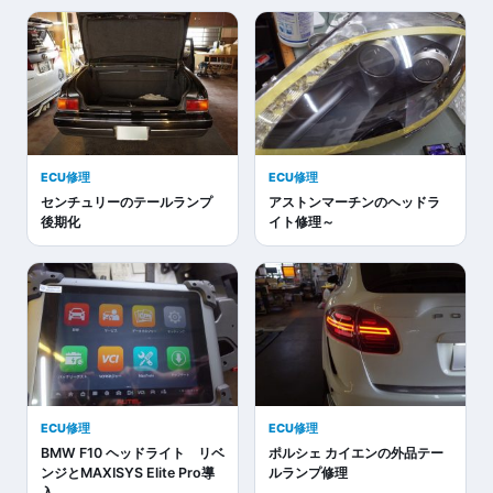
ECU修理
ECU修理
センチュリーのテールランプ
アストンマーチンのヘッドラ
後期化
イト修理～
ECU修理
ECU修理
BMW F10 ヘッドライト リベ
ポルシェ カイエンの外品テー
ンジとMAXISYS Elite Pro導
ルランプ修理
入