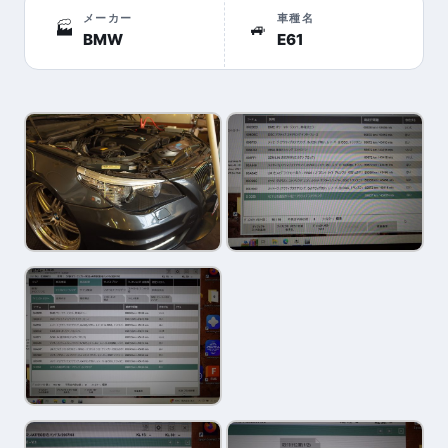
メーカー
車種名
🏭
🚙
BMW
E61