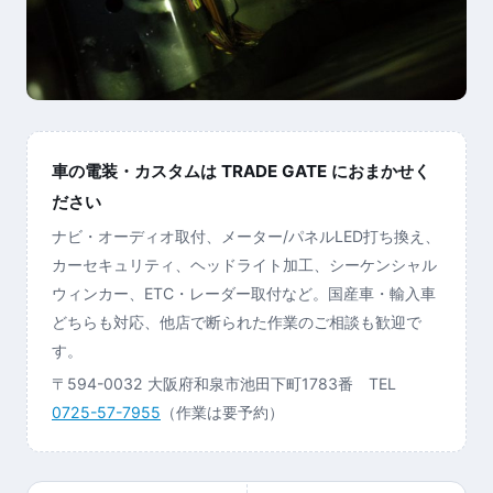
車の電装・カスタムは TRADE GATE におまかせく
ださい
ナビ・オーディオ取付、メーター/パネルLED打ち換え、
カーセキュリティ、ヘッドライト加工、シーケンシャル
ウィンカー、ETC・レーダー取付など。国産車・輸入車
どちらも対応、他店で断られた作業のご相談も歓迎で
す。
〒594-0032 大阪府和泉市池田下町1783番 TEL
0725-57-7955
（作業は要予約）