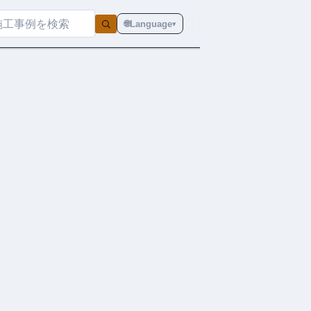
🌐
Language
▾