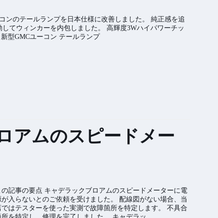
ーコンのテールランプを日本仕様に改善しました。 純正感を追
してウィンカーを内包しました。 高輝度3Wハイパワーチッ
 新型GMCユーコン テールランプ
ロアムのスピードメー
この記事の要点 キャデラックブロアムのスピードメーターに電
源が入らないとのご依頼を受けました。 配線図がない場合、当
店ではテスターを使った実測で故障箇所を特定します。 不具合
箇所を特定し、修理を完了しました。 キャデラッ