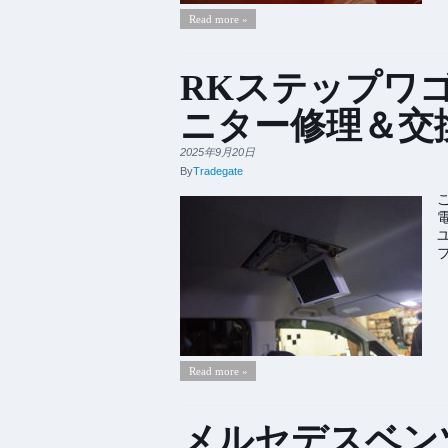
Read more »
RKステップワ
ニター修理＆交
2025年9月20日
By
Tradegate
Read more »
メルセデスベン