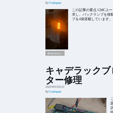
By
Tradegate
この記事の要点 GMCユ
求し、バックランプを移動
プを4発搭載しています。
Read more »
キャデラックブ
ター修理
2025年9月22日
By
Tradegate