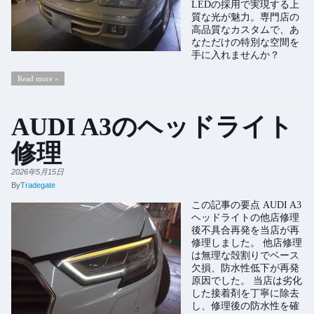
LEDの採用で実現する上
質な光が魅力。専門店の
高品質なカスタムで、あ
なただけの特別な空間を
手に入れませんか？
Read more »
AUDI A3のヘッドライト
修理
2026年5月15日
By
Tradegate
この記事の要点 AUDI A3
ヘッドライトの他店修理
後不具合再発を当店が再
修理しました。 他店修理
は無理な殻割りでベース
欠損、防水性低下が再発
原因でした。 当店は劣化
した接着剤を丁寧に除去
し、修理後の防水性を確