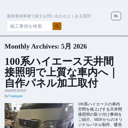
TRADE GATE
最新事例
車種で探す
お問い合わせ
よくある質問
🌐
▾
Monthly Archives:
5月 2026
100系ハイエース天井間
接照明で上質な車内へ｜
自作パネル加工取付
2026年5月25日
By
Tradegate
100系ハイエースの車内
空間を格上げする天井間
接照明の取り付け事例を
ご紹介。MDFからのオリ
ジナルパネル制作、暖色