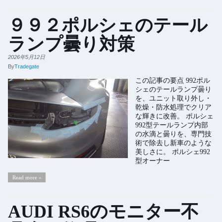
９９２ポルシェのテール
ランプ曇り対策
2026年5月12日
By
Tradegate
この記事の要点 992ポル
シェのテールランプ曇り
を、ユニット取り外し・
乾燥・防水処理でクリア
な輝きに改善。 ポルシェ
992型テールランプ内部
の水滴と曇りを、専門技
術で除去し新車のような
美しさに。 ポルシェ992
型オーナー
Read more »
AUDI RS6のモニター不