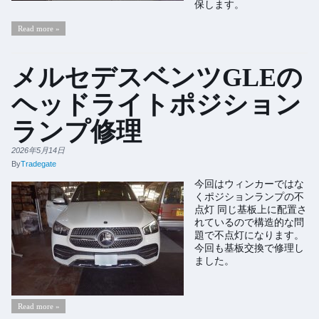
保します。
Read more »
メルセデスベンツGLEの
ヘッドライトポジション
ランプ修理
2026年5月14日
By
Tradegate
今回はウィンカーではな
くポジションランプの不
点灯 同じ基板上に配置さ
れているので構造的な問
題で不点灯になります。
今回も基板交換で修理し
ました。
Read more »